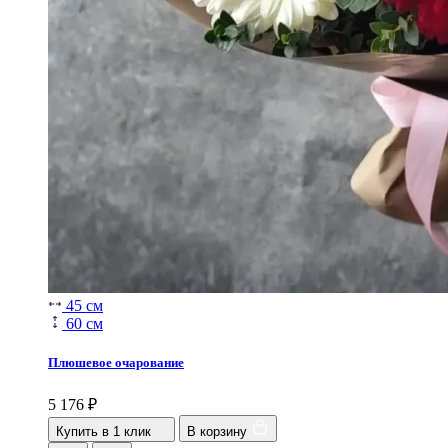
45 см
60 см
Плюшевое очарование
5 176
₽
Купить в 1 клик
В корзину