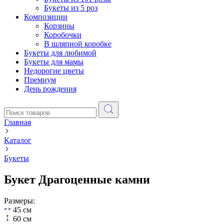
Букеты из 5 роз
Композиции
Корзины
Коробочки
В шляпной коробке
Букеты для любимой
Букеты для мамы
Недорогие цветы
Премиум
День рождения
Главная
Каталог
Букеты
Букет Драгоценные камни
Размеры:
45 см
60 см