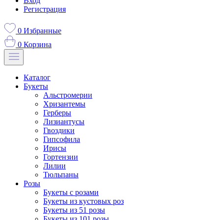
Вход
Регистрация
0
Избранные
0
Корзина
Каталог
Букеты
Альстромерии
Хризантемы
Герберы
Лизиантусы
Гвоздики
Гипсофила
Ирисы
Гортензии
Лилии
Тюльпаны
Розы
Букеты с розами
Букеты из кустовых роз
Букеты из 51 розы
Букеты из 101 розы