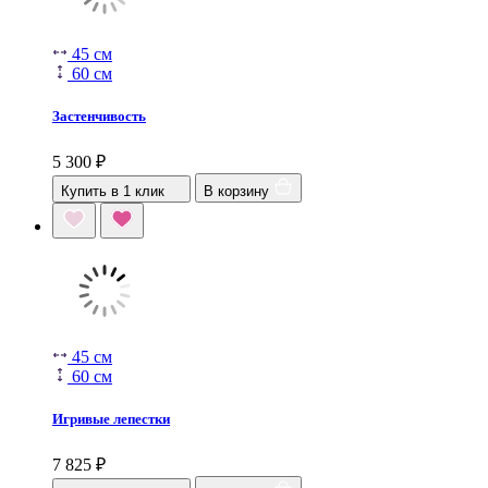
45 см
60 см
Застенчивость
5 300
₽
Купить в 1 клик
В корзину
45 см
60 см
Игривые лепестки
7 825
₽