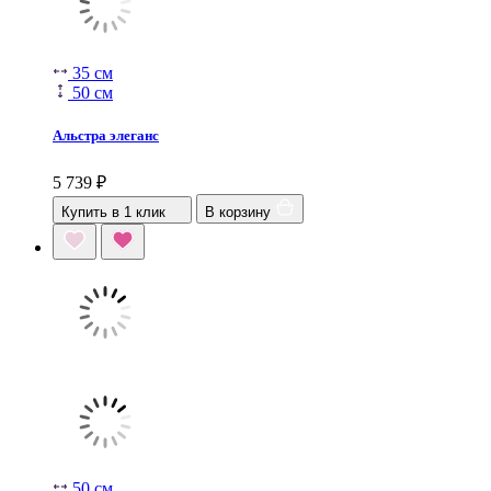
35 см
50 см
Альстра элеганс
5 739
₽
Купить в 1 клик
В корзину
50 см