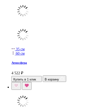
35 см
60 см
Атмосфера
4 522
₽
Купить в 1 клик
В корзину