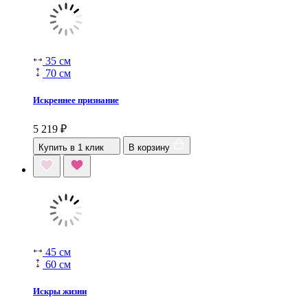
35 см
70 см
Искреннее признание
5 219
₽
Купить в 1 клик
В корзину
45 см
60 см
Искры жизни