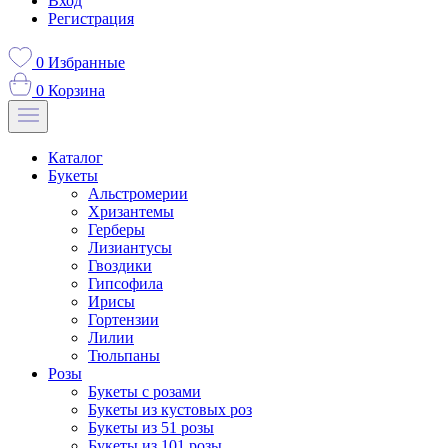
Вход
Регистрация
0
Избранные
0
Корзина
Каталог
Букеты
Альстромерии
Хризантемы
Герберы
Лизиантусы
Гвоздики
Гипсофила
Ирисы
Гортензии
Лилии
Тюльпаны
Розы
Букеты с розами
Букеты из кустовых роз
Букеты из 51 розы
Букеты из 101 розы