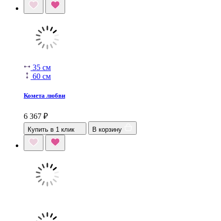
35 см
60 см
Комета любви
6 367
₽
Купить в 1 клик
В корзину