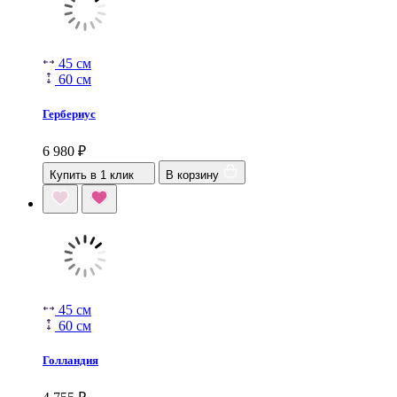
45 см
60 см
Гербериус
6 980
₽
Купить в 1 клик
В корзину
45 см
60 см
Голландия