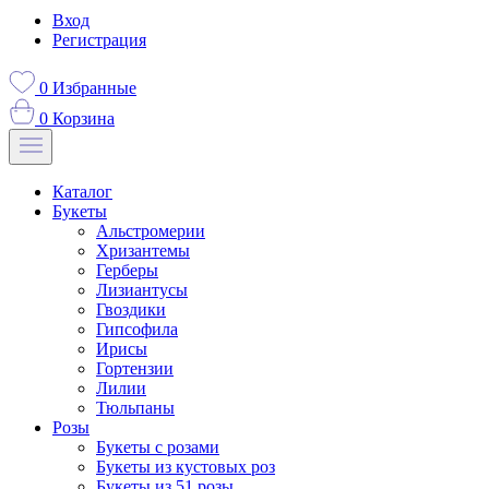
Вход
Регистрация
0
Избранные
0
Корзина
Каталог
Букеты
Альстромерии
Хризантемы
Герберы
Лизиантусы
Гвоздики
Гипсофила
Ирисы
Гортензии
Лилии
Тюльпаны
Розы
Букеты с розами
Букеты из кустовых роз
Букеты из 51 розы