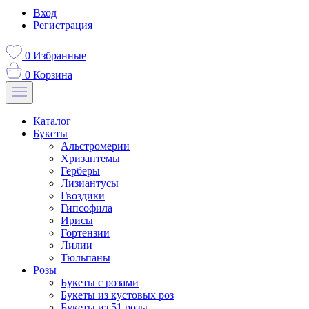
Вход
Регистрация
0
Избранные
0
Корзина
Каталог
Букеты
Альстромерии
Хризантемы
Герберы
Лизиантусы
Гвоздики
Гипсофила
Ирисы
Гортензии
Лилии
Тюльпаны
Розы
Букеты с розами
Букеты из кустовых роз
Букеты из 51 розы