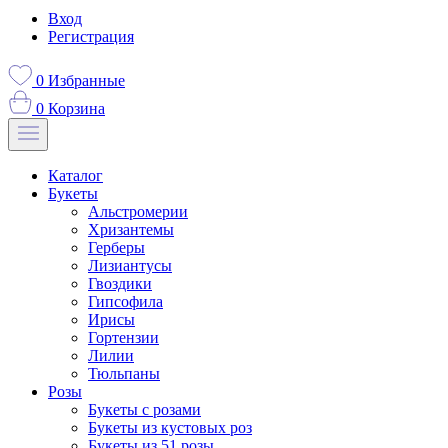
Вход
Регистрация
0
Избранные
0
Корзина
Каталог
Букеты
Альстромерии
Хризантемы
Герберы
Лизиантусы
Гвоздики
Гипсофила
Ирисы
Гортензии
Лилии
Тюльпаны
Розы
Букеты с розами
Букеты из кустовых роз
Букеты из 51 розы