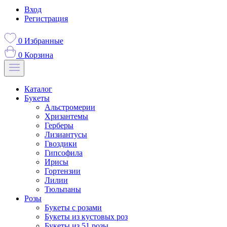
Вход
Регистрация
0
Избранные
0
Корзина
Каталог
Букеты
Альстромерии
Хризантемы
Герберы
Лизиантусы
Гвоздики
Гипсофила
Ирисы
Гортензии
Лилии
Тюльпаны
Розы
Букеты с розами
Букеты из кустовых роз
Букеты из 51 розы