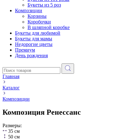
Букеты из 5 роз
Композиции
Корзины
Коробочки
В шляпной коробке
Букеты для любимой
Букеты для мамы
Недорогие цветы
Премиум
День рождения
Главная
Каталог
Композиции
Композиция Ренессанс
Размеры:
35 см
50 см