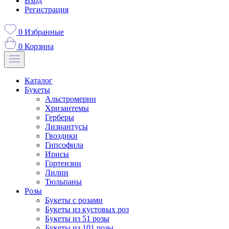
Вход
Регистрация
0
Избранные
0
Корзина
Каталог
Букеты
Альстромерии
Хризантемы
Герберы
Лизиантусы
Гвоздики
Гипсофила
Ирисы
Гортензии
Лилии
Тюльпаны
Розы
Букеты с розами
Букеты из кустовых роз
Букеты из 51 розы
Букеты из 101 розы