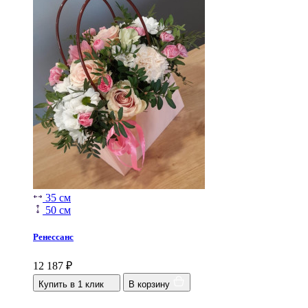
35 см
50 см
Ренессанс
12 187
₽
Купить в 1 клик
В корзину