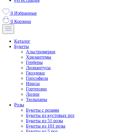
Регистрация
0
Избранные
0
Корзина
Каталог
Букеты
Альстромерии
Хризантемы
Герберы
Лизиантусы
Гвоздики
Гипсофила
Ирисы
Гортензии
Лилии
Тюльпаны
Розы
Букеты с розами
Букеты из кустовых роз
Букеты из 51 розы
Букеты из 101 розы
Букеты из 5 роз