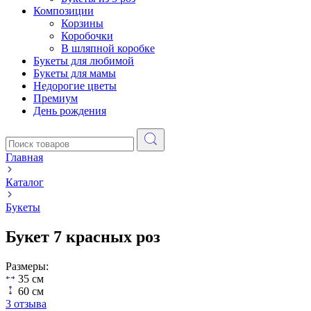
Композиции
Корзины
Коробочки
В шляпной коробке
Букеты для любимой
Букеты для мамы
Недорогие цветы
Премиум
День рождения
Главная
Каталог
Букеты
Букет 7 красных роз
Размеры:
35 см
60 см
3 отзыва