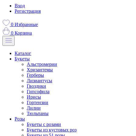
Вход
Регистрация
0
Избранные
0
Корзина
Каталог
Букеты
Альстромерии
Хризантемы
Герберы
Лизиантусы
Гвоздики
Гипсофила
Ирисы
Гортензии
Лилии
Тюльпаны
Розы
Букеты с розами
Букеты из кустовых роз
Букеты из 51 розы