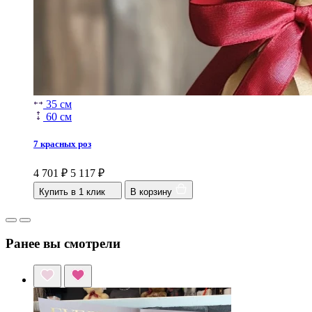
35 см
60 см
7 красных роз
4 701
₽
5 117
₽
Купить в 1 клик
В корзину
Ранее вы смотрели